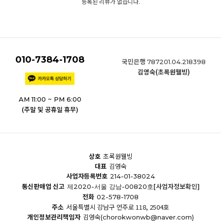
등록된 리뷰가 없습니다.
010-7384-1708
국민은행
787201.04.218398
김영숙(초록원웰빙)
AM 11:00 ~ PM 6:00
(주말 및 공휴일 휴무)
상호
초록원웰빙
대표
김영숙
사업자등록번호
214-01-38024
통신판매업 신고
[사업자정보확인]
제2020-서울 강남-00820호
전화
02-578-1708
주소
서울특별시 강남구 언주로 118, 2504호
개인정보관리책임자
김영숙
(chorokwonwb@naver.com)