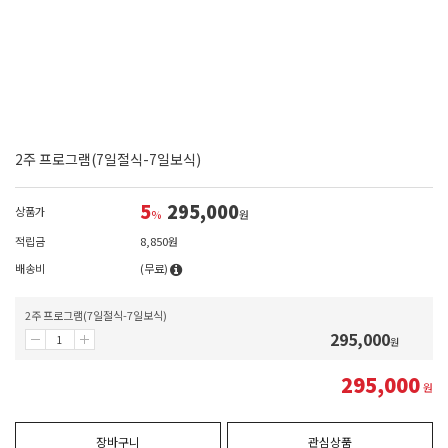
2주 프로그램(7일절식-7일보식)
5
295,000
상품가
%
원
적립금
8,850원
배송비
(무료)
2주 프로그램(7일절식-7일보식)
295,000
원
295,000
원
장바구니
관심상품