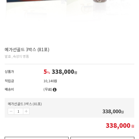
메가선골드 3박스 (81포)
발효 ,숙성의 명품
5
338,000
상품가
%
원
적립금
10,140원
배송비
(무료)
메가선골드 3박스 (81포)
338,000
원
338,000
원