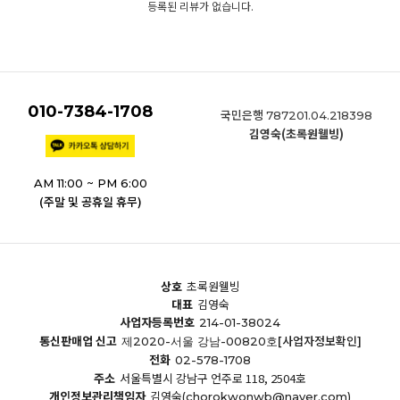
등록된 리뷰가 없습니다.
010-7384-1708
국민은행
787201.04.218398
김영숙(초록원웰빙)
AM 11:00 ~ PM 6:00
(주말 및 공휴일 휴무)
상호
초록원웰빙
대표
김영숙
사업자등록번호
214-01-38024
통신판매업 신고
[사업자정보확인]
제2020-서울 강남-00820호
전화
02-578-1708
주소
서울특별시 강남구 언주로 118, 2504호
개인정보관리책임자
김영숙
(chorokwonwb@naver.com)