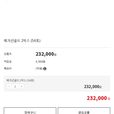
메가선골드 2박스 (54포)
232,000
상품가
원
적립금
6,960원
배송비
(무료)
메가선골드 2박스 (54포)
232,000
원
232,000
원
장바구니
관심상품