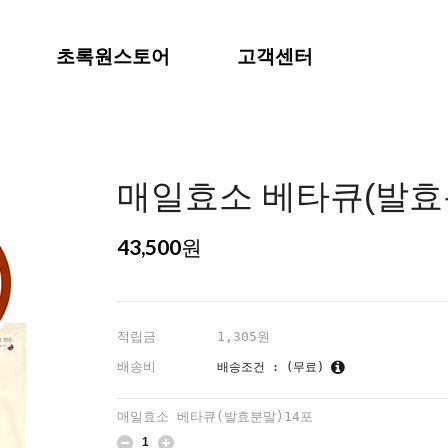
초록원스토어
고객센터
매일효소 베타큐(발효
43,500
원
적립금
1,305원
배송비
배송조건 : (무료)
매일효소 베타큐(발효분말)14포