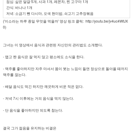
점심: 삶은 달걀 5개, 사과 1개, 레몬차, 찐 고구마 1개
간식: 바나나 1개
저녁: 소금기 뺀 다시마, 오색 현미밥, 쇠고기 고추장볶음
('이소라는 하루 종일 무엇을 먹을까' 영상 링크 클릭:
http://youtu.be/jv4uc4WfJX
0
)
그녀는 이 영상에서 음식과 관련된 자신만의 관리법도 소개했다.
- 맵고 짠 음식은 잘 먹지 않고 평소에도 소식을 한다.
- 맥주를 좋아하지만 자주 마셔서 몸이 붓는 느낌이 들면 정상으로 돌아올 때까지
맥주를 끊는다.
- 배달 음식도 먹긴 하지만 깨끗하게 비운 적은 없다.
- 저녁 7시 이후에는 거의 음식을 먹지 않는다.
- 단 음식을 좋아하지만 되도록 참는다.
결국 그가 젊음을 유지하는 비결은