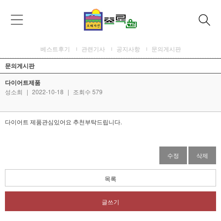
베스트후기
관련기사
공지사항
문의게시판
문의게시판
다이어트제품
성소희
|
2022-10-18
|
조회수 579
다이어트 제품관심있어요 추천부탁드립니다.
수정
삭제
목록
글쓰기