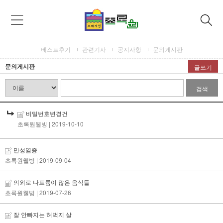
베스트후기
관련기사
공지사항
문의게시판
문의게시판
글쓰기
검색
비밀번호변경건
초록원웰빙
| 2019-10-10
만성염증
초록원웰빙
| 2019-09-04
의외로 나트륨이 많은 음식들
초록원웰빙
| 2019-07-26
잘 안빠지는 허벅지 살