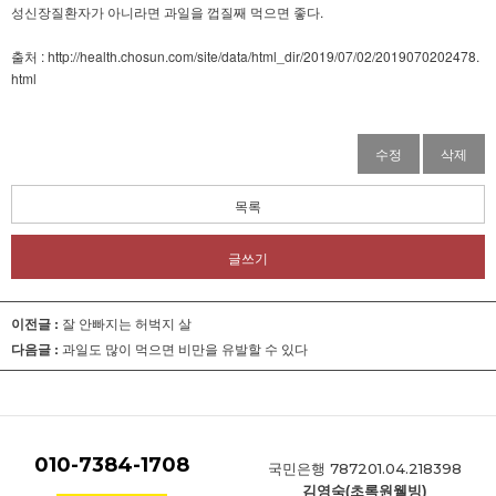
성신장질환자가 아니라면 과일을 껍질째 먹으면 좋다.
출처 : http://health.chosun.com/site/data/html_dir/2019/07/02/2019070202478.
html
수정
삭제
목록
글쓰기
이전글 :
잘 안빠지는 허벅지 살
다음글 :
과일도 많이 먹으면 비만을 유발할 수 있다
010-7384-1708
787201.04.218398
국민은행
김영숙(초록원웰빙)