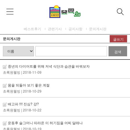
베스트후기
관련기사
공지사항
문의게시판
문의게시판
글쓰기
검색
중년의 다이어트를 위해 저녁 식단과 습관을 바꿔보자
초록원웰빙
| 2018-11-09
몸을 되돌아 보기 좋은 계절
초록원웰빙
| 2018-10-29
배고파 !!!! 진심? 걍?
초록원웰빙
| 2018-10-22
운동후 슬그머니 따라온 이 허기짐을 어찌 달래나
초록원웰빙
| 2018-10-19