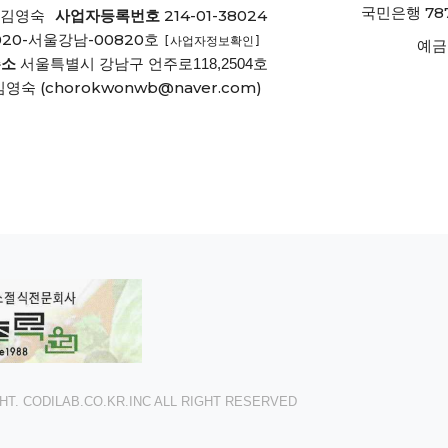
78
국민은행
214-01-38024
김영숙
사업자등록번호
020-서울강남-00820호
[사업자정보확인]
예금
주소
서울특별시 강남구 언주로118,2504호
(chorokwonwb@naver.com)
김영숙
T. CODILAB.CO.KR.INC ALL RIGHT RESERVED