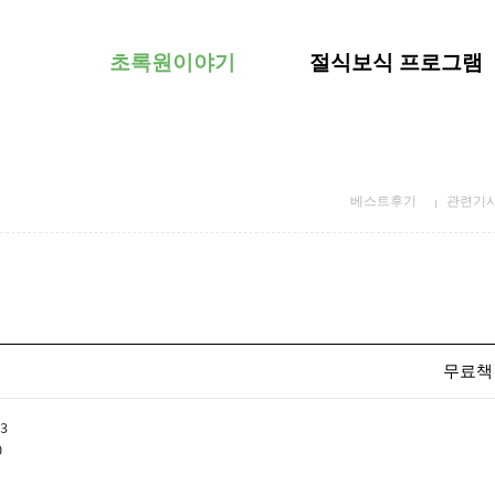
초록원이야기
절식보식 프로그램
베스트후기
관련기
무료책
3
0