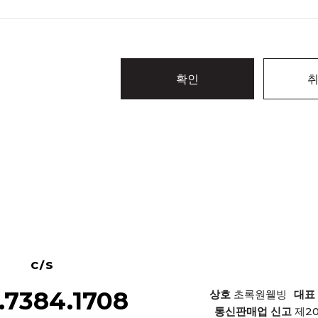
확인
C/S
.7384.1708
상호
초록원웰빙
대표
제2
통신판매업 신고