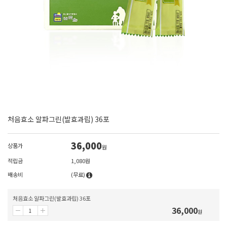
처음효소 알파그린(발효과립) 36포
36,000
상품가
원
적립금
1,080원
배송비
(무료)
처음효소 알파그린(발효과립) 36포
36,000
원