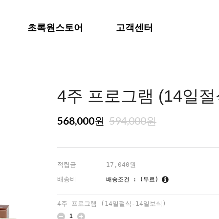
초록원스토어
고객센터
4주 프로그램 (14일절
568,000
594,000
원
원
적립금
17,040원
배송비
배송조건 : (무료)
4주 프로그램 (14일절식-14일보식)