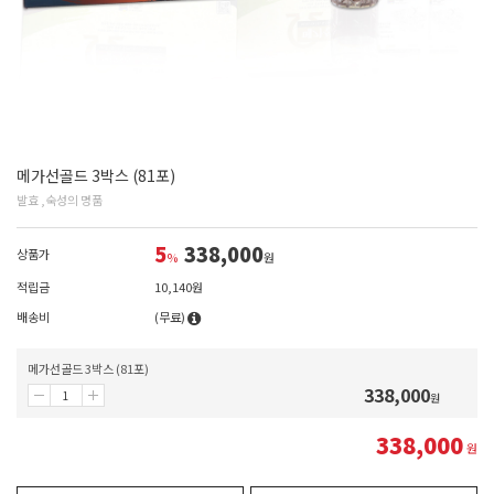
메가선골드 3박스 (81포)
발효 ,숙성의 명품
5
338,000
상품가
%
원
적립금
10,140원
배송비
(무료)
메가선골드 3박스 (81포)
338,000
원
338,000
원