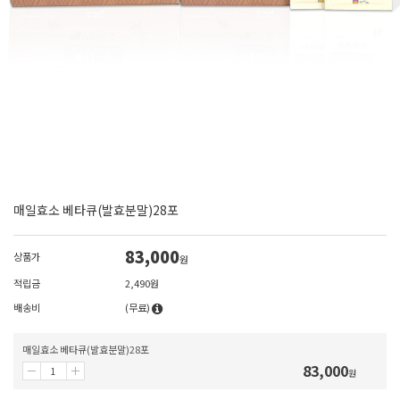
매일효소 베타큐(발효분말)28포
83,000
상품가
원
적립금
2,490원
배송비
(무료)
매일효소 베타큐(발효분말)28포
83,000
원