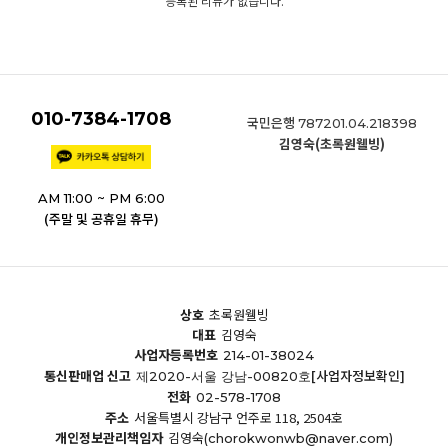
등록된 리뷰가 없습니다.
010-7384-1708
국민은행
787201.04.218398
김영숙(초록원웰빙)
AM 11:00 ~ PM 6:00
(주말 및 공휴일 휴무)
상호
초록원웰빙
대표
김영숙
사업자등록번호
214-01-38024
통신판매업 신고
[사업자정보확인]
제2020-서울 강남-00820호
전화
02-578-1708
주소
서울특별시 강남구 언주로 118, 2504호
개인정보관리책임자
김영숙
(chorokwonwb@naver.com)