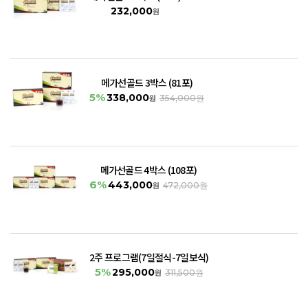
232,000
원
메가선골드 3박스 (81포)
5%
338,000
원
354,000원
메가선골드 4박스 (108포)
6%
443,000
원
472,000원
2주 프로그램(7일절식-7일보식)
5%
295,000
원
311,500원