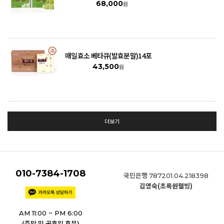
68,000
원
매일효소 베타큐(발효분말)14포
43,500
원
더보기
010-7384-1708
국민은행
787201.04.218398
김영숙(초록원웰빙)
AM 11:00 ~ PM 6:00
(주말 및 공휴일 휴무)