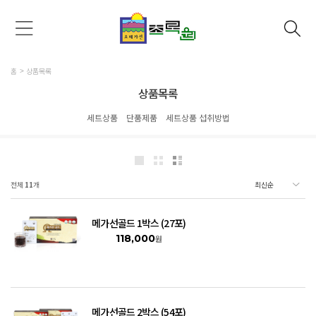
홈
상품목록
상품목록
세트상품
단품제품
세트상품 섭취방법
전체
11
개
메가선골드 1박스 (27포)
118,000
원
메가선골드 2박스 (54포)